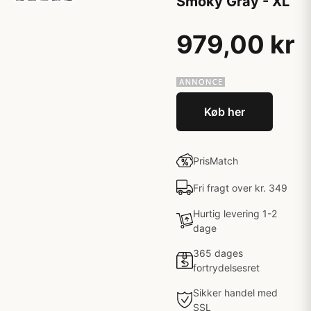
Smoky Gray - XL
979,00 kr
Køb her
PrisMatch
Fri fragt over kr. 349
Hurtig levering 1-2
dage
365 dages
fortrydelsesret
Sikker handel med
SSL