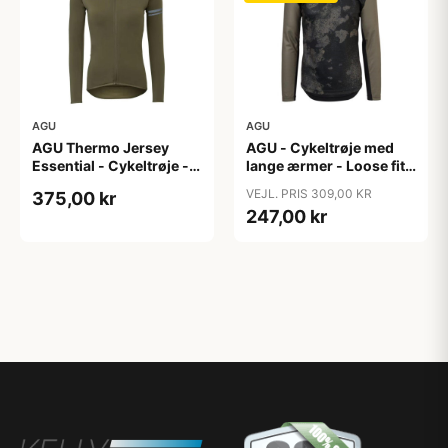
AGU
AGU
AGU Thermo Jersey
AGU - Cykeltrøje med
Essential - Cykeltrøje -
lange ærmer - Loose fit -
Dame - Army grøn - Str.
MTB - Army Grøn - Str. S
VEJL. PRIS 309,00 KR
375,00 kr
XXL
247,00 kr