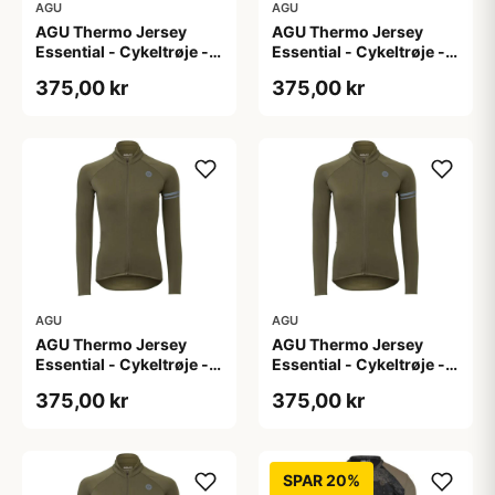
AGU
AGU
AGU Thermo Jersey
AGU Thermo Jersey
Essential - Cykeltrøje -
Essential - Cykeltrøje -
Dame - Army grøn - Str.
Dame - Army grøn - Str.
375,00 kr
375,00 kr
L
M
AGU
AGU
AGU Thermo Jersey
AGU Thermo Jersey
Essential - Cykeltrøje -
Essential - Cykeltrøje -
Dame - Army grøn - Str.
Dame - Army grøn - Str.
375,00 kr
375,00 kr
S
XL
SPAR 20%