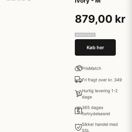
Ivory - M
879,00 kr
Køb her
PrisMatch
Fri fragt over kr. 349
Hurtig levering 1-2
dage
365 dages
fortrydelsesret
Sikker handel med
SSL