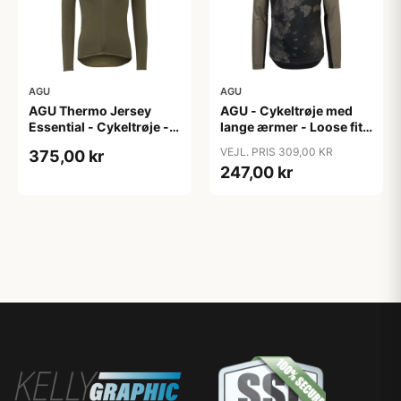
AGU
AGU
AGU Thermo Jersey
AGU - Cykeltrøje med
Essential - Cykeltrøje -
lange ærmer - Loose fit -
Dame - Army grøn - Str.
MTB - Army Grøn - Str. S
VEJL. PRIS 309,00 KR
375,00 kr
XXL
247,00 kr