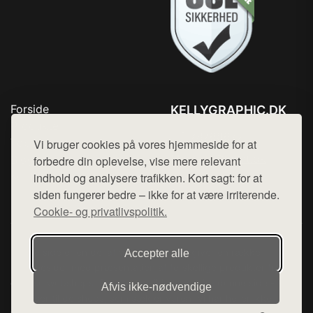
Forside
KELLYGRAPHIC.DK
Produkter
Tlf. 78768672
Top Rabatter
Vi bruger cookies på vores hjemmeside for at
Mail:
hej@want.dk
Blog
forbedre din oplevelse, vise mere relevant
Kontakt
indhold og analysere trafikken. Kort sagt: for at
Cookie- og privatlivspolitik
siden fungerer bedre – ikke for at være irriterende.
Cookie- og privatlivspolitik.
Denne side er en del af want.dk, der udgiver en række
Accepter alle
hjemmesider med præsentation af forskellige produkter fra
diverse webshops. Der sælges ikke varer fra denne side - vi
Afvis ikke‑nødvendige
henviser til de shops, som sælger varen. Vi har heller ikke