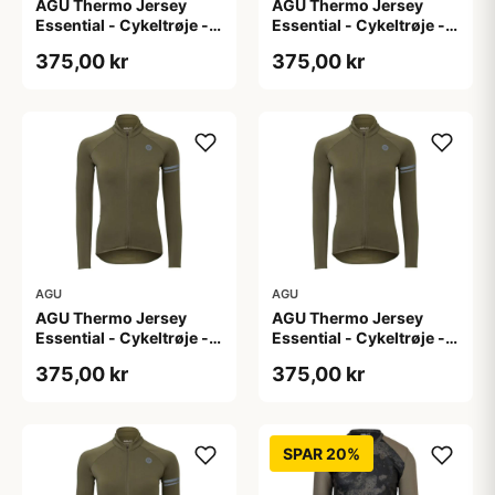
AGU Thermo Jersey
AGU Thermo Jersey
Essential - Cykeltrøje -
Essential - Cykeltrøje -
Dame - Army grøn - Str.
Dame - Army grøn - Str.
375,00 kr
375,00 kr
L
M
AGU
AGU
AGU Thermo Jersey
AGU Thermo Jersey
Essential - Cykeltrøje -
Essential - Cykeltrøje -
Dame - Army grøn - Str.
Dame - Army grøn - Str.
375,00 kr
375,00 kr
S
XL
SPAR 20%