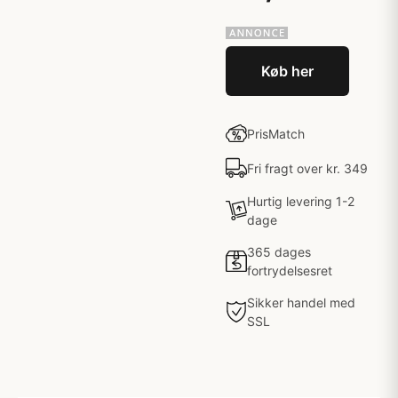
Køb her
PrisMatch
Fri fragt over kr. 349
Hurtig levering 1-2
dage
365 dages
fortrydelsesret
Sikker handel med
SSL