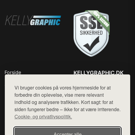
Forside
KELLYGRAPHIC.DK
Produkter
Tlf. 78768672
Top Rabatter
Vi bruger cookies på vores hjemmeside for at
Mail:
hej@want.dk
Blog
forbedre din oplevelse, vise mere relevant
Kontakt
indhold og analysere trafikken. Kort sagt: for at
Cookie- og privatlivspolitik
siden fungerer bedre – ikke for at være irriterende.
Cookie- og privatlivspolitik.
Denne side er en del af want.dk, der udgiver en række
Accepter alle