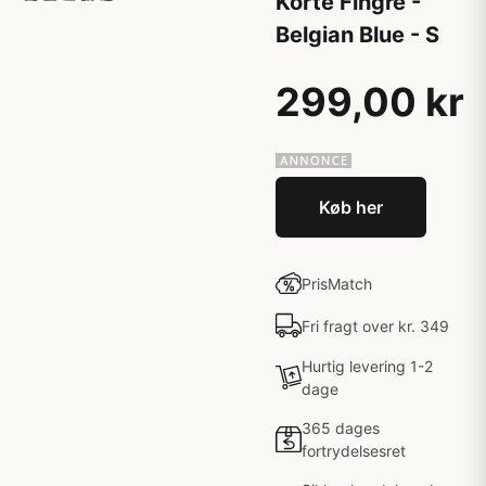
Korte Fingre -
Belgian Blue - S
299,00 kr
Køb her
PrisMatch
Fri fragt over kr. 349
Hurtig levering 1-2
dage
365 dages
fortrydelsesret