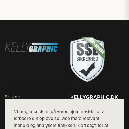
Forside
KELLYGRAPHIC.DK
Produkter
Tlf. 78768672
Top Rabatter
Vi bruger cookies på vores hjemmeside for at
Mail:
hej@want.dk
Blog
forbedre din oplevelse, vise mere relevant
Kontakt
indhold og analysere trafikken. Kort sagt: for at
Cookie- og privatlivspolitik