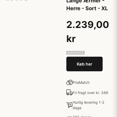
Lange Ærmer -
Herre - Sort - XL
2.239,00
kr
Køb her
PrisMatch
Fri fragt over kr. 349
Hurtig levering 1-2
dage