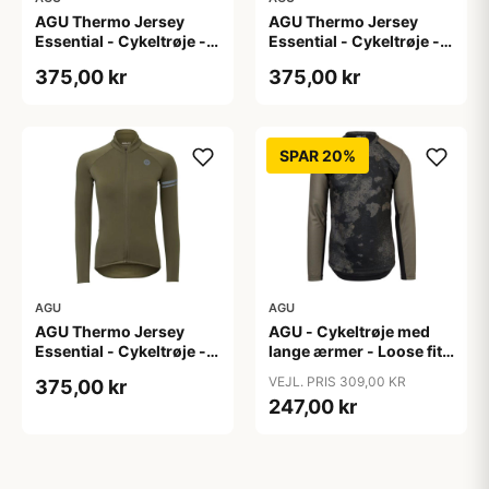
AGU Thermo Jersey
AGU Thermo Jersey
Essential - Cykeltrøje -
Essential - Cykeltrøje -
Dame - Army grøn - Str.
Dame - Army grøn - Str.
375,00 kr
375,00 kr
S
XL
SPAR 20%
AGU
AGU
AGU Thermo Jersey
AGU - Cykeltrøje med
Essential - Cykeltrøje -
lange ærmer - Loose fit -
Dame - Army grøn - Str.
MTB - Army Grøn - Str. S
VEJL. PRIS 309,00 KR
375,00 kr
XXL
247,00 kr