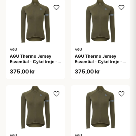
AGU
AGU
AGU Thermo Jersey
AGU Thermo Jersey
Essential - Cykeltrøje -
Essential - Cykeltrøje -
Dame - Army grøn - Str.
Dame - Army grøn - Str.
375,00 kr
375,00 kr
L
M
AGU
AGU