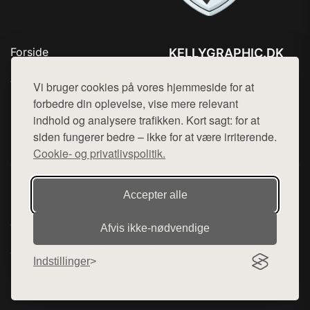
Forside
KELLYGRAPHIC.DK
Produkter
Tlf. 78768672
Top Rabatter
Vi bruger cookies på vores hjemmeside for at
Mail:
hej@want.dk
Blog
forbedre din oplevelse, vise mere relevant
Kontakt
indhold og analysere trafikken. Kort sagt: for at
Cookie- og privatlivspolitik
siden fungerer bedre – ikke for at være irriterende.
Cookie- og privatlivspolitik.
Denne side er en del af want.dk, der udgiver en række
Accepter alle
hjemmesider med præsentation af forskellige produkter fra
diverse webshops. Der sælges ikke varer fra denne side - vi
Afvis ikke‑nødvendige
henviser til de shops, som sælger varen. Vi har heller ikke
varerne på lager.
Indstillinger
© 2026 kellygraphic.dk. Alle rettigheder forbeholdes.