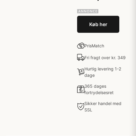
Køb her
PrisMatch
Fri fragt over kr. 349
Hurtig levering 1-2
dage
365 dages
fortrydelsesret
Sikker handel med
SSL