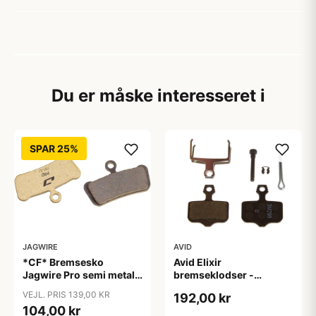
Du er måske interesseret i
SPAR 25%
JAGWIRE
AVID
*CF* Bremsesko
Avid Elixir
Jagwire Pro semi metal
bremseklodser -
Sram Guide
Organisk type
VEJL. PRIS 139,00 KR
192,00 kr
Ultimate/RCS/RS/R -
104,00 kr
Avid Trail