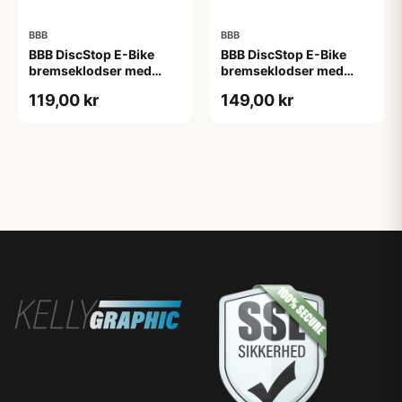
BBB
BBB
BBB DiscStop E-Bike
BBB DiscStop E-Bike
bremseklodser med
bremseklodser med
5mm organisk
5mm organisk
119,00 kr
149,00 kr
belægning særligt til
belægning særligt til
elcykler - Tektro Auriga
elcykler - Tektro Volan