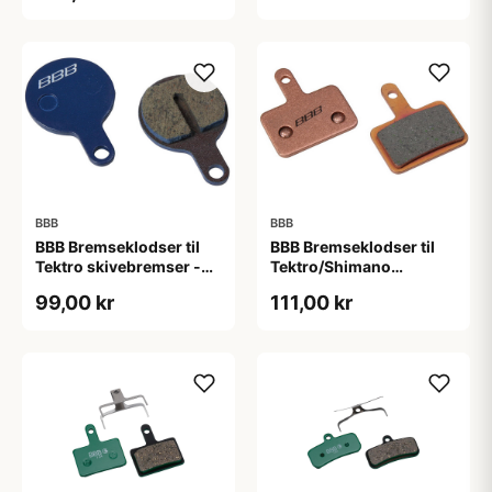
BBB
BBB
BBB Bremseklodser til
BBB Bremseklodser til
Tektro skivebremser -
Tektro/Shimano
IOX, Lyra og Novela
skivebremser - Deore -
99,00 kr
111,00 kr
Aquila