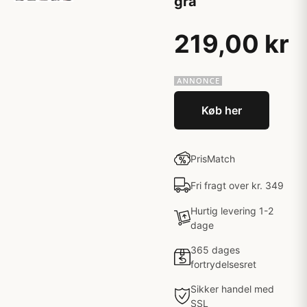
grå
219,00 kr
Køb her
PrisMatch
Fri fragt over kr. 349
Hurtig levering 1-2
dage
365 dages
fortrydelsesret
Sikker handel med
SSL