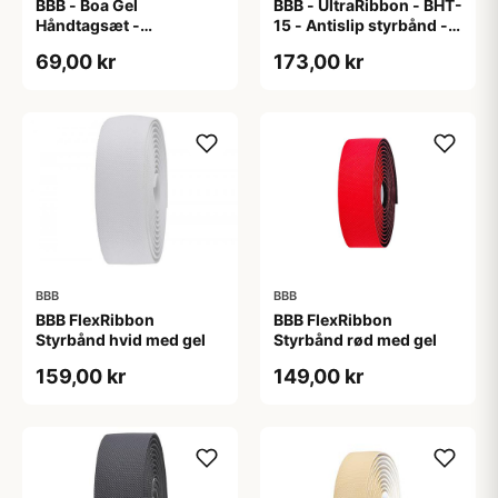
BBB - Boa Gel
BBB - UltraRibbon - BHT-
Håndtagsæt -
15 - Antislip styrbånd -
130/130mm - Sort/grå
200x3cm - Hvid
69,00 kr
173,00 kr
BBB
BBB
BBB FlexRibbon
BBB FlexRibbon
Styrbånd hvid med gel
Styrbånd rød med gel
159,00 kr
149,00 kr