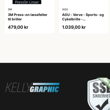
3M
AGU
3M Press-on læsefelter
AGU - Verve - Sports- og
til briller
Cykelbrille -
Photokromisk linse - Mat
479,00 kr
1.039,00 kr
Sort