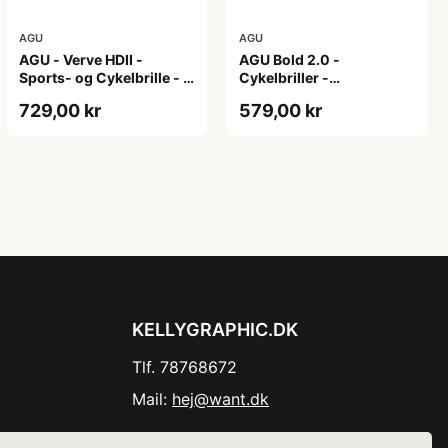
AGU
AGU
AGU - Verve HDII -
AGU Bold 2.0 -
Sports- og Cykelbrille - 3
Cykelbriller -
sæt linser - Mat Sort/Gul
Hvid/Bronze
729,00 kr
579,00 kr
KELLYGRAPHIC.DK
Tlf. 78768672
Mail:
hej@want.dk
Cookie- og privatlivspolitik