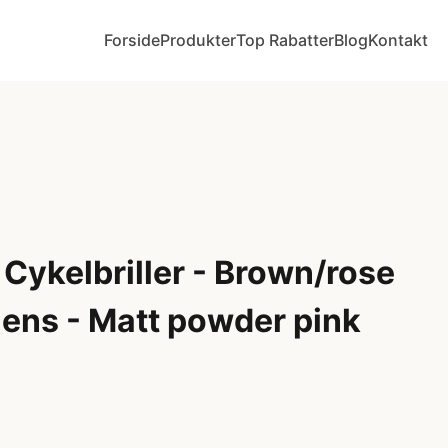
Forside
Produkter
Top Rabatter
Blog
Kontakt
- Cykelbriller - Brown/rose
lens - Matt powder pink