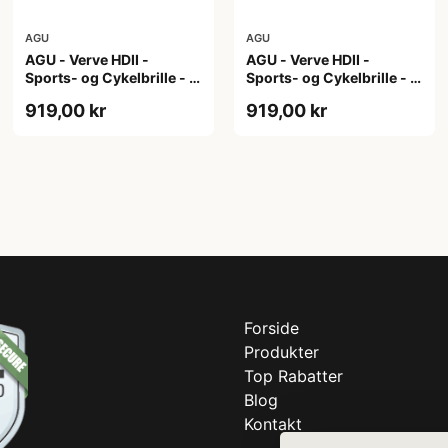
AGU
AGU
AGU - Verve HDII -
AGU - Verve HDII -
Sports- og Cykelbrille - 3
Sports- og Cykelbrille - 3
sæt linser - Crystal
sæt linser - Mat Hvid
919,00 kr
919,00 kr
Forside
Produkter
Top Rabatter
Blog
Kontakt