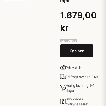
lejer
1.679,00
kr
Køb her
PrisMatch
Fri fragt over kr. 349
Hurtig levering 1-2
dage
365 dages
fortrydelsesret