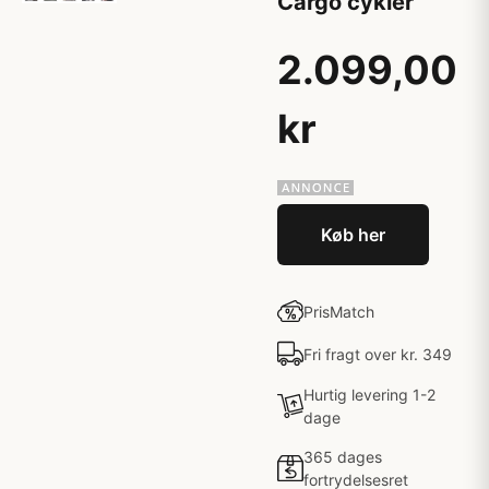
Cargo cykler
2.099,00
kr
Køb her
PrisMatch
Fri fragt over kr. 349
Hurtig levering 1-2
dage
365 dages
fortrydelsesret