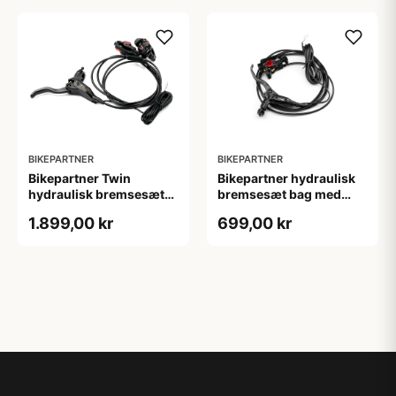
BIKEPARTNER
BIKEPARTNER
Bikepartner Twin
Bikepartner hydraulisk
hydraulisk bremsesæt
bremsesæt bag med
bag med højre
venstre bremsegreb til
1.899,00 kr
699,00 kr
bremsegreb til cargo
cargo cykler
cykler