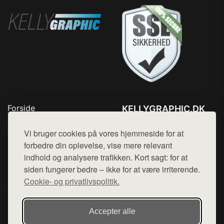
Forside
KELLYGRAPHIC.DK
Produkter
Tlf. 78768672
Top Rabatter
Vi bruger cookies på vores hjemmeside for at
Mail:
hej@want.dk
Blog
forbedre din oplevelse, vise mere relevant
Kontakt
indhold og analysere trafikken. Kort sagt: for at
Cookie- og privatlivspolitik
siden fungerer bedre – ikke for at være irriterende.
Cookie- og privatlivspolitik.
Denne side er en del af want.dk, der udgiver en række
Accepter alle
hjemmesider med præsentation af forskellige produkter fra