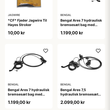
JAGWIRE
BENGAL
*CF* Fjeder Jagwire Til
Bengal Ares 7 hydraulisk
Hayes Stroker
bremsesæt bag med
højre greb til Cargo
10,00 kr
1.199,00 kr
cykler
BENGAL
BENGAL
Bengal Ares 7 hydraulisk
Bengal Ares 7,5
bremsesæt bag med
hydraulisk bremsesæt
venstre greb til Cargo
bag med højre greb til
1.199,00 kr
2.099,00 kr
cykler
Cargo cykler