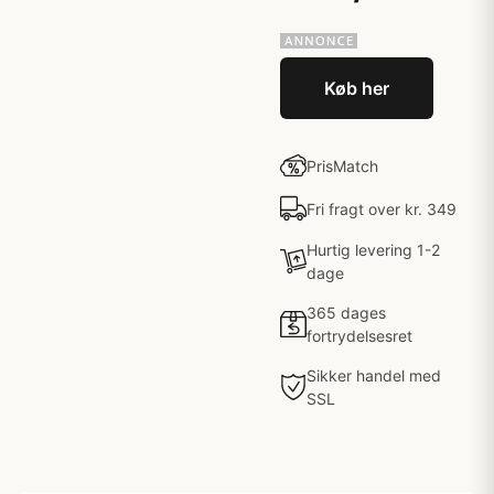
Køb her
PrisMatch
Fri fragt over kr. 349
Hurtig levering 1-2
dage
365 dages
fortrydelsesret
Sikker handel med
SSL