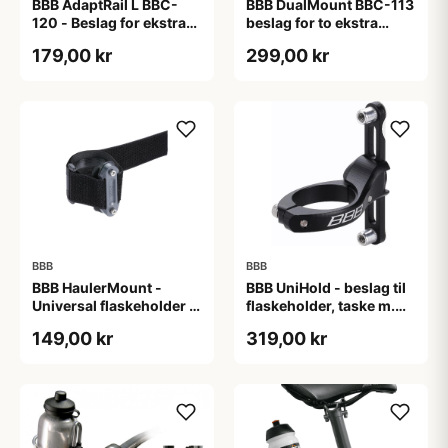
BBB AdaptRail L BBC-
BBB DualMount BBC-113
120 - Beslag for ekstra
beslag for to ekstra
flaskeholdere og
flaskeholdere matsort
179,00 kr
299,00 kr
tilbehør - Matsort
BBB
BBB
BBB HaulerMount -
BBB UniHold - beslag til
Universal flaskeholder -
flaskeholder, taske m.m.
Silikonemateriale
- Sort - Ø22,2-31,8mm
149,00 kr
319,00 kr