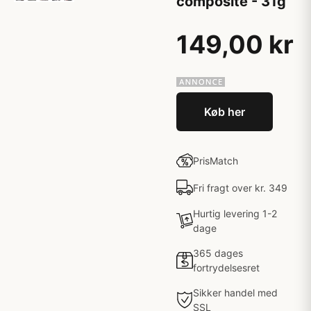
composite - 31g
149,00 kr
Køb her
PrisMatch
Fri fragt over kr. 349
Hurtig levering 1-2
dage
365 dages
fortrydelsesret
Sikker handel med
SSL