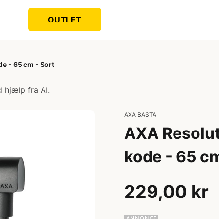
OUTLET
e - 65 cm - Sort
 hjælp fra AI.
AXA BASTA
AXA Resolut
kode - 65 cm
229,00 kr