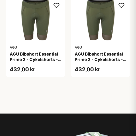
AGU
AGU
AGU Bibshort Essential
AGU Bibshort Essential
Prime 2 - Cykelshorts -
Prime 2 - Cykelshorts -
Dame - Army Grøn - Str.
Dame - Army Grøn - Str.
432,00 kr
432,00 kr
2XL
L