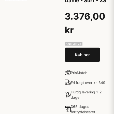
Dame - Sort - XS
3.376,00
kr
Køb her
PrisMatch
Fri fragt over kr. 349
Hurtig levering 1-2
dage
365 dages
fortrydelsesret