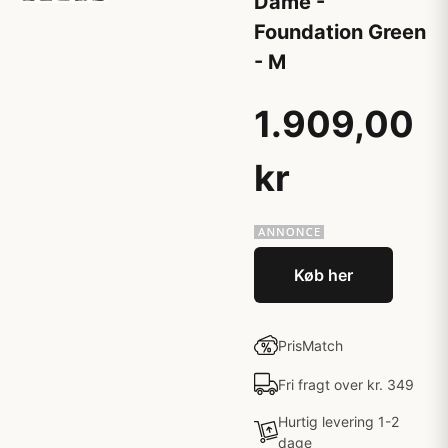
Dame -
Foundation Green
- M
1.909,00
kr
Køb her
PrisMatch
Fri fragt over kr. 349
Hurtig levering 1-2
dage