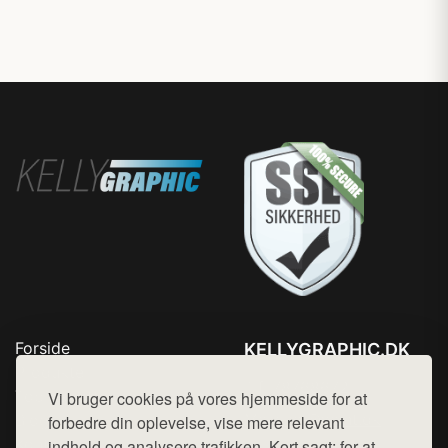
Forside
KELLYGRAPHIC.DK
Produkter
Tlf. 78768672
Top Rabatter
Vi bruger cookies på vores hjemmeside for at
Mail:
hej@want.dk
Blog
forbedre din oplevelse, vise mere relevant
Kontakt
indhold og analysere trafikken. Kort sagt: for at