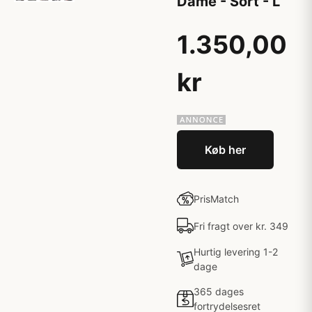
Dame - Sort - L
1.350,00
kr
Køb her
PrisMatch
Fri fragt over kr. 349
Hurtig levering 1-2
dage
365 dages
fortrydelsesret