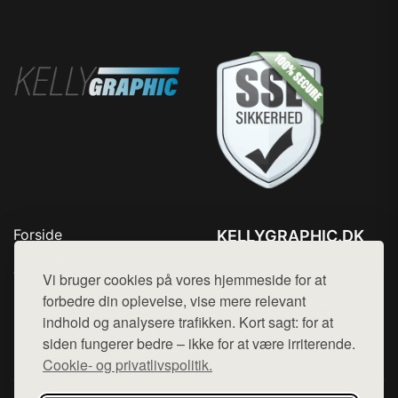
Forside
KELLYGRAPHIC.DK
Produkter
Tlf. 78768672
Top Rabatter
Vi bruger cookies på vores hjemmeside for at
Mail:
hej@want.dk
Blog
forbedre din oplevelse, vise mere relevant
Kontakt
indhold og analysere trafikken. Kort sagt: for at
Cookie- og privatlivspolitik
siden fungerer bedre – ikke for at være irriterende.
Cookie- og privatlivspolitik.