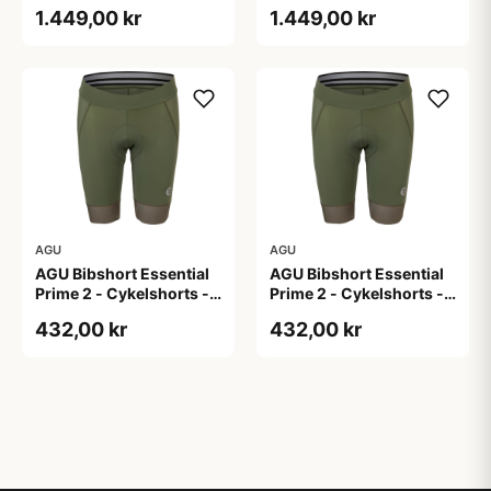
Str. 2XL
Str. XL
1.449,00 kr
1.449,00 kr
AGU
AGU
AGU Bibshort Essential
AGU Bibshort Essential
Prime 2 - Cykelshorts -
Prime 2 - Cykelshorts -
Dame - Army Grøn - Str.
Dame - Army Grøn - Str.
432,00 kr
432,00 kr
2XL
L