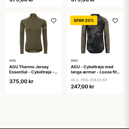
S
XL
SPAR 20%
AGU
AGU
AGU Thermo Jersey
AGU - Cykeltrøje med
Essential - Cykeltrøje -
lange ærmer - Loose fit -
Dame - Army grøn - Str.
MTB - Army Grøn - Str. S
VEJL. PRIS 309,00 KR
375,00 kr
XXL
247,00 kr