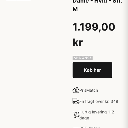
Dame - Hvid - Str.
M
1.199,00
kr
Køb her
PrisMatch
Fri fragt over kr. 349
Hurtig levering 1-2
dage