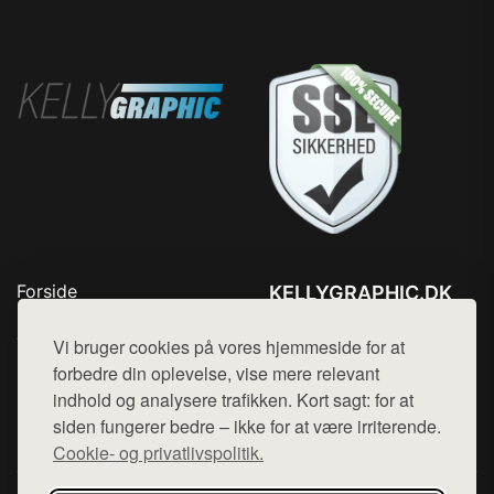
Forside
KELLYGRAPHIC.DK
Produkter
Tlf. 78768672
Top Rabatter
Vi bruger cookies på vores hjemmeside for at
Mail:
hej@want.dk
Blog
forbedre din oplevelse, vise mere relevant
Kontakt
indhold og analysere trafikken. Kort sagt: for at
Cookie- og privatlivspolitik
siden fungerer bedre – ikke for at være irriterende.
Cookie- og privatlivspolitik.