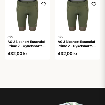
AGU
AGU
AGU Bibshort Essential
AGU Bibshort Essential
Prime 2 - Cykelshorts -
Prime 2 - Cykelshorts -
Dame - Army Grøn - Str.
Dame - Army Grøn - Str.
432,00 kr
432,00 kr
2XL
L