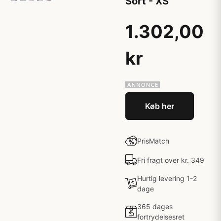
Sort - XS
1.302,00
kr
Køb her
PrisMatch
Fri fragt over kr. 349
Hurtig levering 1-2
dage
365 dages
fortrydelsesret