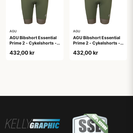
AGU
AGU
AGU Bibshort Essential
AGU Bibshort Essential
Prime 2 - Cykelshorts -
Prime 2 - Cykelshorts -
Dame - Army Grøn - Str.
Dame - Army Grøn - Str.
432,00 kr
432,00 kr
2XL
L