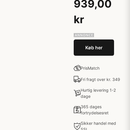
939,00
kr
Køb her
PrisMatch
Fri fragt over kr. 349
Hurtig levering 1-2
dage
365 dages
fortrydelsesret
Sikker handel med
SSL