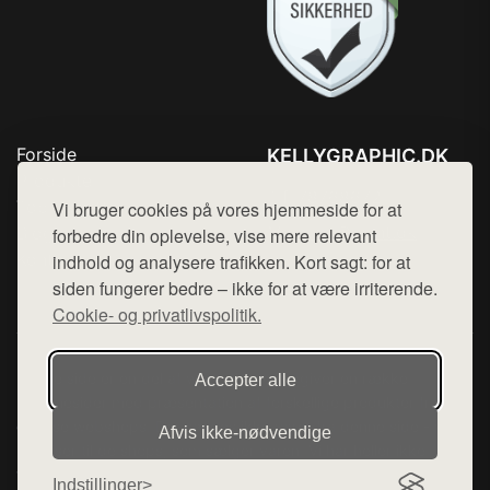
Forside
KELLYGRAPHIC.DK
Produkter
Tlf. 78768672
Top Rabatter
Vi bruger cookies på vores hjemmeside for at
Mail:
hej@want.dk
Blog
forbedre din oplevelse, vise mere relevant
Kontakt
indhold og analysere trafikken. Kort sagt: for at
Cookie- og privatlivspolitik
siden fungerer bedre – ikke for at være irriterende.
Cookie- og privatlivspolitik.
Denne side er en del af want.dk, der udgiver en række
Accepter alle
hjemmesider med præsentation af forskellige produkter fra
diverse webshops. Der sælges ikke varer fra denne side - vi
Afvis ikke‑nødvendige
henviser til de shops, som sælger varen. Vi har heller ikke
varerne på lager.
Indstillinger