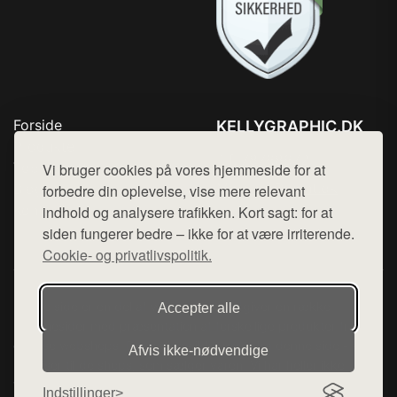
Forside
KELLYGRAPHIC.DK
Produkter
Tlf. 78768672
Top Rabatter
Vi bruger cookies på vores hjemmeside for at
Mail:
hej@want.dk
Blog
forbedre din oplevelse, vise mere relevant
Kontakt
indhold og analysere trafikken. Kort sagt: for at
Cookie- og privatlivspolitik
siden fungerer bedre – ikke for at være irriterende.
Cookie- og privatlivspolitik.
Denne side er en del af want.dk, der udgiver en række
Accepter alle
hjemmesider med præsentation af forskellige produkter fra
diverse webshops. Der sælges ikke varer fra denne side - vi
Afvis ikke‑nødvendige
henviser til de shops, som sælger varen. Vi har heller ikke
varerne på lager.
Indstillinger