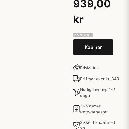
939,00
kr
Køb her
PrisMatch
Fri fragt over kr. 349
Hurtig levering 1-2
dage
365 dages
fortrydelsesret
Sikker handel med
SSL