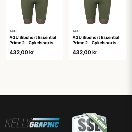
AGU
AGU
AGU Bibshort Essential
AGU Bibshort Essential
Prime 2 - Cykelshorts -
Prime 2 - Cykelshorts -
Dame - Army Grøn - Str.
Dame - Army Grøn - Str.
432,00 kr
432,00 kr
2XL
L