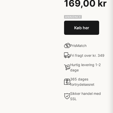
169,00 kr
Køb her
PrisMatch
Fri fragt over kr. 349
Hurtig levering 1-2
dage
365 dages
fortrydelsesret
Sikker handel med
SSL