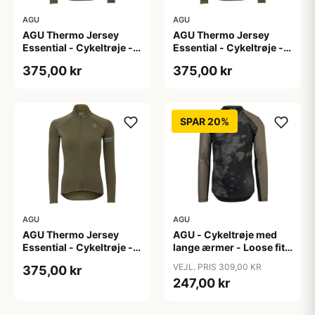
AGU
AGU
AGU Thermo Jersey
AGU Thermo Jersey
Essential - Cykeltrøje -
Essential - Cykeltrøje -
Dame - Army grøn - Str.
Dame - Army grøn - Str.
375,00 kr
375,00 kr
S
XL
SPAR 20%
AGU
AGU
AGU Thermo Jersey
AGU - Cykeltrøje med
Essential - Cykeltrøje -
lange ærmer - Loose fit -
Dame - Army grøn - Str.
MTB - Army Grøn - Str. S
VEJL. PRIS 309,00 KR
375,00 kr
XXL
247,00 kr