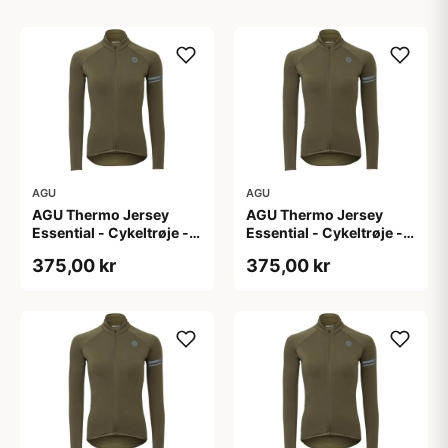
AGU
AGU
AGU Thermo Jersey
AGU Thermo Jersey
Essential - Cykeltrøje -
Essential - Cykeltrøje -
Dame - Army grøn - Str.
Dame - Army grøn - Str.
375,00 kr
375,00 kr
L
M