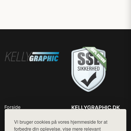
Forside
KELLYGRAPHIC.DK
Produkter
Tlf. 78768672
Top Rabatter
Vi bruger cookies på vores hjemmeside for at
Mail:
hej@want.dk
Blog
forbedre din oplevelse, vise mere relevant