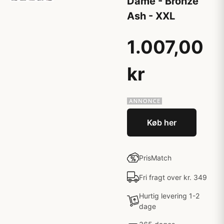
Dame - Bronze
Ash - XXL
1.007,00
kr
Køb her
PrisMatch
Fri fragt over kr. 349
Hurtig levering 1-2
dage