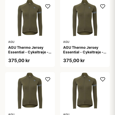
AGU
AGU
AGU Thermo Jersey
AGU Thermo Jersey
Essential - Cykeltrøje -
Essential - Cykeltrøje -
Dame - Army grøn - Str.
Dame - Army grøn - Str.
375,00 kr
375,00 kr
L
M
AGU
AGU