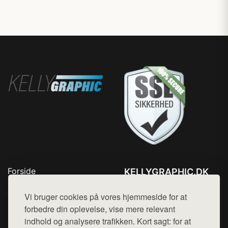
Forside
KELLYGRAPHIC.DK
Produkter
Tlf. 78768672
Top Rabatter
Vi bruger cookies på vores hjemmeside for at
Mail:
hej@want.dk
Blog
forbedre din oplevelse, vise mere relevant
Kontakt
indhold og analysere trafikken. Kort sagt: for at
Cookie- og privatlivspolitik