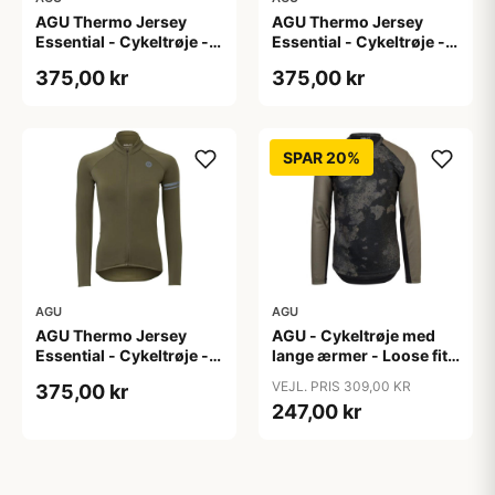
AGU Thermo Jersey
AGU Thermo Jersey
Essential - Cykeltrøje -
Essential - Cykeltrøje -
Dame - Army grøn - Str.
Dame - Army grøn - Str.
375,00 kr
375,00 kr
S
XL
SPAR 20%
AGU
AGU
AGU Thermo Jersey
AGU - Cykeltrøje med
Essential - Cykeltrøje -
lange ærmer - Loose fit -
Dame - Army grøn - Str.
MTB - Army Grøn - Str. S
VEJL. PRIS 309,00 KR
375,00 kr
XXL
247,00 kr