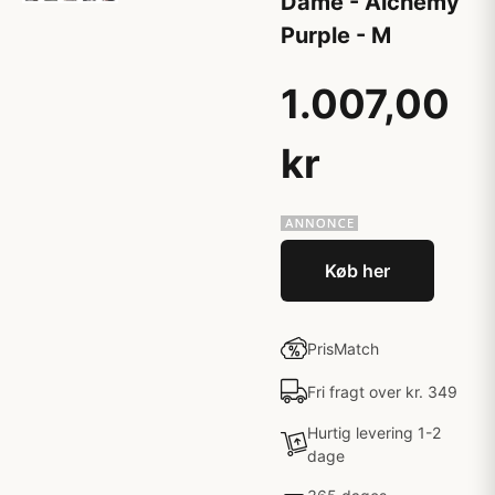
Dame - Alchemy
Purple - M
1.007,00
kr
Køb her
PrisMatch
Fri fragt over kr. 349
Hurtig levering 1-2
dage