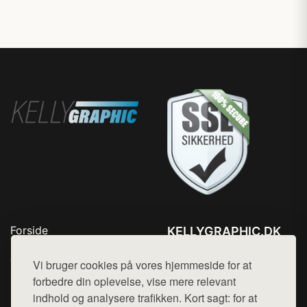
Forside
KELLYGRAPHIC.DK
Produkter
Tlf. 78768672
Top Rabatter
Vi bruger cookies på vores hjemmeside for at
Mail:
hej@want.dk
Blog
forbedre din oplevelse, vise mere relevant
Kontakt
indhold og analysere trafikken. Kort sagt: for at
Cookie- og privatlivspolitik