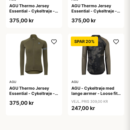
AGU Thermo Jersey
AGU Thermo Jersey
Essential - Cykeltrøje -
Essential - Cykeltrøje -
Dame - Army grøn - Str.
Dame - Army grøn - Str.
375,00 kr
375,00 kr
S
XL
SPAR 20%
AGU
AGU
AGU Thermo Jersey
AGU - Cykeltrøje med
Essential - Cykeltrøje -
lange ærmer - Loose fit -
Dame - Army grøn - Str.
MTB - Army Grøn - Str. S
VEJL. PRIS 309,00 KR
375,00 kr
XXL
247,00 kr