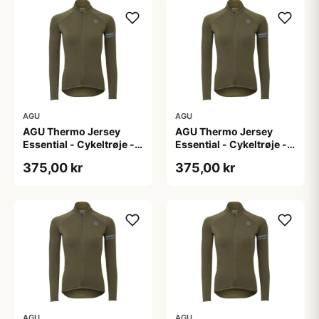
AGU
AGU
AGU Thermo Jersey
AGU Thermo Jersey
Essential - Cykeltrøje -
Essential - Cykeltrøje -
Dame - Army grøn - Str.
Dame - Army grøn - Str.
375,00 kr
375,00 kr
L
M
AGU
AGU