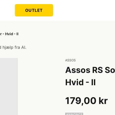
OUTLET
- Hvid - II
 hjælp fra AI.
ASSOS
Assos RS So
Hvid - II
179,00 kr