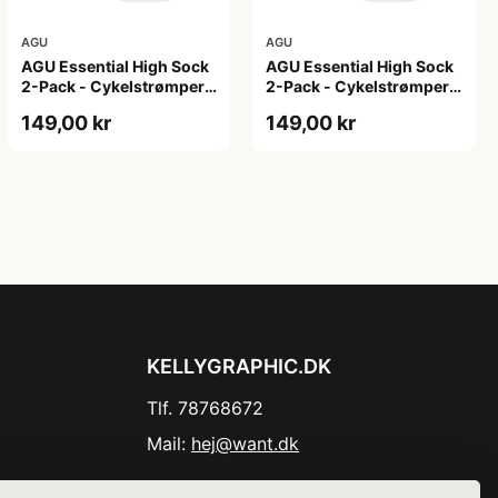
AGU
AGU
AGU Essential High Sock
AGU Essential High Sock
2-Pack - Cykelstrømper -
2-Pack - Cykelstrømper -
Hvid - L/XL
Hvid - S/M
149,00 kr
149,00 kr
KELLYGRAPHIC.DK
Tlf. 78768672
Mail:
hej@want.dk
Cookie- og privatlivspolitik