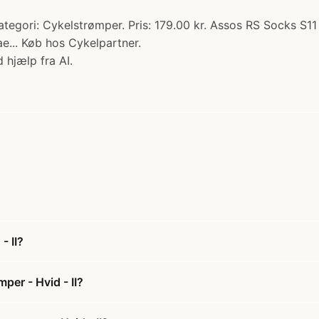
egori: Cykelstrømper. Pris: 179.00 kr. Assos RS Socks S11 e
e... Køb hos Cykelpartner.
 hjælp fra AI.
- II?
per - Hvid - II?