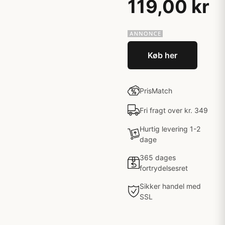
119,00 kr
Køb her
PrisMatch
Fri fragt over kr. 349
Hurtig levering 1-2
dage
365 dages
fortrydelsesret
Sikker handel med
SSL