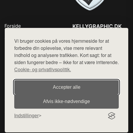
Forside
KELLYGRAPHIC.DK
Produkter
Tlf. 78768672
Top Rabatter
Vi bruger cookies på vores hjemmeside for at
Mail:
hej@want.dk
Blog
forbedre din oplevelse, vise mere relevant
Kontakt
indhold og analysere trafikken. Kort sagt: for at
Cookie- og privatlivspolitik
siden fungerer bedre – ikke for at være irriterende.
Cookie- og privatlivspolitik.
Denne side er en del af want.dk, der udgiver en række
Accepter alle
hjemmesider med præsentation af forskellige produkter fra
diverse webshops. Der sælges ikke varer fra denne side - vi
Afvis ikke‑nødvendige
henviser til de shops, som sælger varen. Vi har heller ikke
varerne på lager.
Indstillinger
© 2026 kellygraphic.dk. Alle rettigheder forbeholdes.