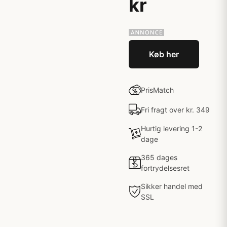
kr
Køb her
PrisMatch
Fri fragt over kr. 349
Hurtig levering 1-2
dage
365 dages
fortrydelsesret
Sikker handel med
SSL