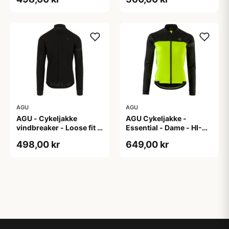
AGU
AGU
AGU - Cykeljakke
AGU Cykeljakke -
vindbreaker - Loose fit -
Essential - Dame - HI-
Sort - Str. XXXL
VIS - Sort/Gul - Str. M
498,00 kr
649,00 kr