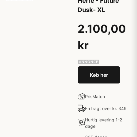
Herre - Future
Dusk- XL
2.100,00
kr
Køb her
PrisMatch
Fri fragt over kr. 349
Hurtig levering 1-2
dage