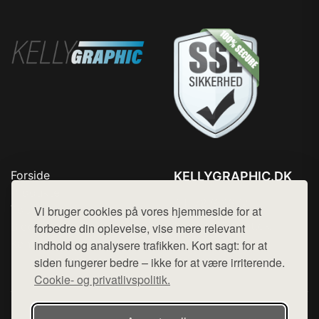
Forside
KELLYGRAPHIC.DK
Produkter
Tlf. 78768672
Top Rabatter
Vi bruger cookies på vores hjemmeside for at
Mail:
hej@want.dk
Blog
forbedre din oplevelse, vise mere relevant
Kontakt
indhold og analysere trafikken. Kort sagt: for at
Cookie- og privatlivspolitik
siden fungerer bedre – ikke for at være irriterende.
Cookie- og privatlivspolitik.