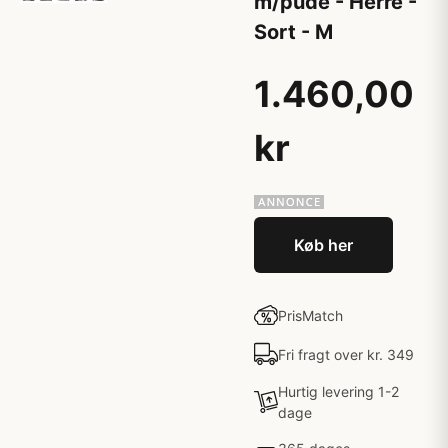
m/pude - Herre -
Sort - M
1.460,00
kr
Køb her
PrisMatch
Fri fragt over kr. 349
Hurtig levering 1-2
dage