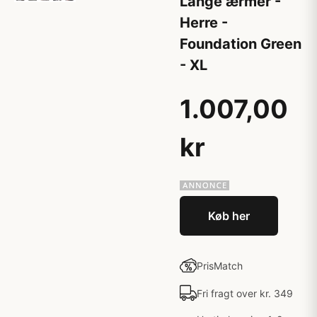
Lange ærmer -
Herre -
Foundation Green
- XL
1.007,00
kr
Køb her
PrisMatch
Fri fragt over kr. 349