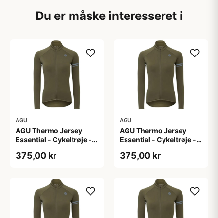
Du er måske interesseret i
AGU
AGU
AGU Thermo Jersey
AGU Thermo Jersey
Essential - Cykeltrøje -
Essential - Cykeltrøje -
Dame - Army grøn - Str.
Dame - Army grøn - Str.
375,00 kr
375,00 kr
L
M