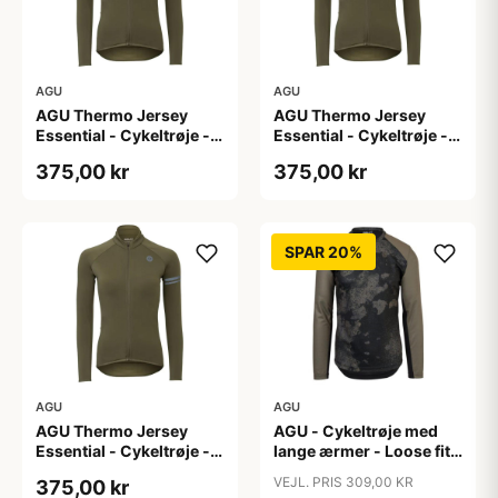
AGU
AGU
AGU Thermo Jersey
AGU Thermo Jersey
Essential - Cykeltrøje -
Essential - Cykeltrøje -
Dame - Army grøn - Str.
Dame - Army grøn - Str.
375,00 kr
375,00 kr
S
XL
SPAR 20%
AGU
AGU
AGU Thermo Jersey
AGU - Cykeltrøje med
Essential - Cykeltrøje -
lange ærmer - Loose fit -
Dame - Army grøn - Str.
MTB - Army Grøn - Str. S
VEJL. PRIS 309,00 KR
375,00 kr
XXL