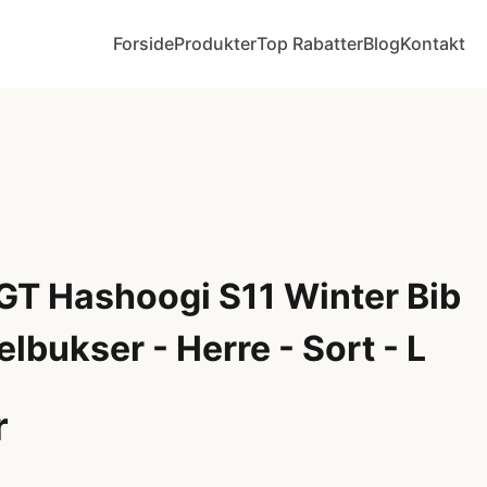
Forside
Produkter
Top Rabatter
Blog
Kontakt
 GT Hashoogi S11 Winter Bib
elbukser - Herre - Sort - L
r