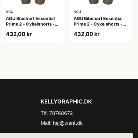
AGU
AGU
AGU Bibshort Essential
AGU Bibshort Essential
Prime 2 - Cykelshorts -
Prime 2 - Cykelshorts -
Dame - Army Grøn - Str.
Dame - Army Grøn - Str. L
432,00 kr
432,00 kr
2XL
KELLYGRAPHIC.DK
Tlf. 78768672
Mail:
hej@want.dk
Cookie- og privatlivspolitik