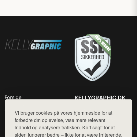
Forside
KELLYGRAPHIC.DK
Produkter
Tlf. 78768672
Top Rabatter
Vi bruger cookies på vores hjemmeside for at
Mail:
hej@want.dk
Blog
forbedre din oplevelse, vise mere relevant
Kontakt
indhold og analysere trafikken. Kort sagt: for at
Cookie- og privatlivspolitik
siden fungerer bedre – ikke for at være irriterende.