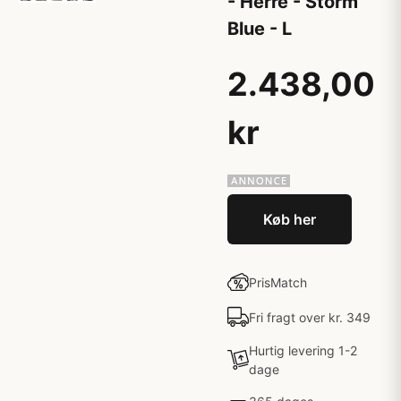
- Herre - Storm
Blue - L
2.438,00
kr
Køb her
PrisMatch
Fri fragt over kr. 349
Hurtig levering 1-2
dage