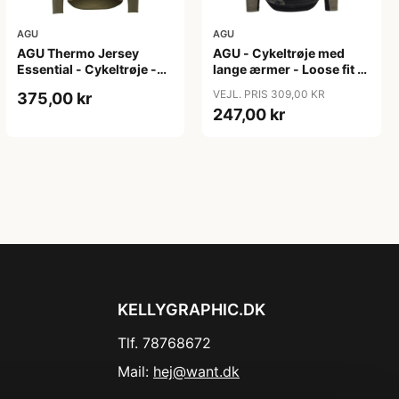
AGU
AGU
AGU Thermo Jersey
AGU - Cykeltrøje med
Essential - Cykeltrøje -
lange ærmer - Loose fit -
Dame - Army grøn - Str.
MTB - Army Grøn - Str. S
VEJL. PRIS 309,00 KR
375,00 kr
XXL
247,00 kr
KELLYGRAPHIC.DK
Tlf. 78768672
Mail:
hej@want.dk