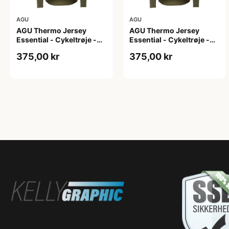
AGU
AGU
AGU Thermo Jersey
AGU Thermo Jersey
Essential - Cykeltrøje -
Essential - Cykeltrøje -
Dame - Army grøn - Str. L
Dame - Army grøn - Str.
375,00 kr
375,00 kr
M