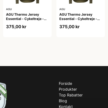
AGU
AGU
AGU Thermo Jersey
AGU Thermo Jersey
Essential - Cykeltrøje -
Essential - Cykeltrøje -
Dame - Army grøn - Str. S
Dame - Army grøn - Str.
375,00 kr
375,00 kr
XL
Forside
Produkter
Top Rabatter
Blog
Kontakt