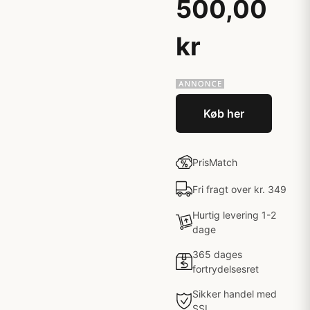
500,00
kr
Køb her
PrisMatch
Fri fragt over kr. 349
Hurtig levering 1-2
dage
365 dages
fortrydelsesret
Sikker handel med
SSL