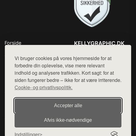
Forside
KELLYGRAPHIC.DK
Produkter
Tlf. 78768672
Top Rabatter
Vi bruger cookies på vores hjemmeside for at
Mail:
hej@want.dk
Blog
forbedre din oplevelse, vise mere relevant
Kontakt
indhold og analysere trafikken. Kort sagt: for at
Cookie- og privatlivspolitik
siden fungerer bedre – ikke for at være irriterende.
Cookie- og privatlivspolitik.
Denne side er en del af want.dk, der udgiver en række
Accepter alle
hjemmesider med præsentation af forskellige produkter fra
diverse webshops. Der sælges ikke varer fra denne side - vi
Afvis ikke‑nødvendige
henviser til de shops, som sælger varen. Vi har heller ikke
varerne på lager.
Indstillinger