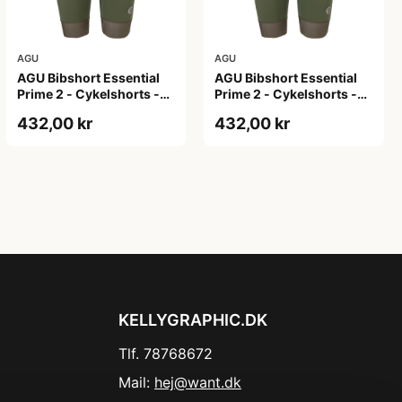
AGU
AGU
AGU Bibshort Essential
AGU Bibshort Essential
Prime 2 - Cykelshorts -
Prime 2 - Cykelshorts -
Dame - Army Grøn - Str.
Dame - Army Grøn - Str. L
432,00 kr
432,00 kr
2XL
KELLYGRAPHIC.DK
Tlf. 78768672
Mail:
hej@want.dk