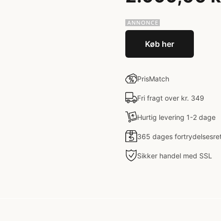
Køb her
PrisMatch
Fri fragt over kr. 349
Hurtig levering 1-2 dage
365 dages fortrydelsesre
Sikker handel med SSL