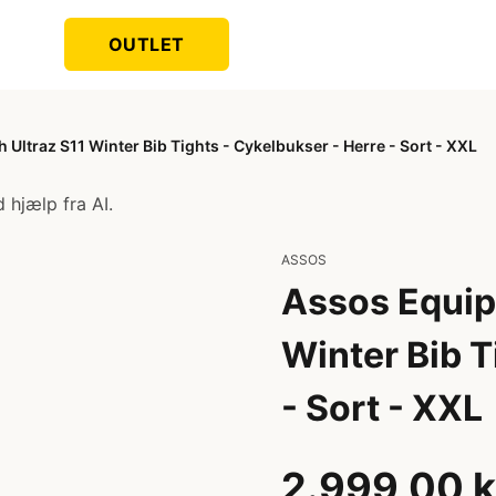
OUTLET
Ultraz S11 Winter Bib Tights - Cykelbukser - Herre - Sort - XXL
 hjælp fra AI.
ASSOS
Assos Equip
Winter Bib T
- Sort - XXL
2.999,00 k