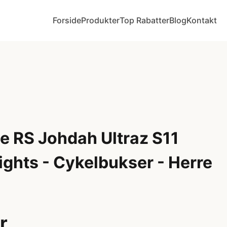
Forside
Produkter
Top Rabatter
Blog
Kontakt
e RS Johdah Ultraz S11
ights - Cykelbukser - Herre
r