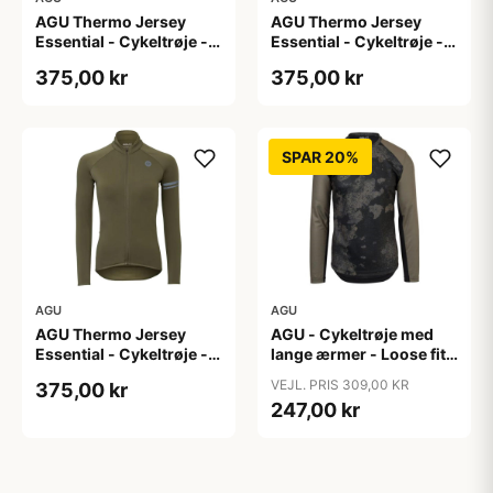
AGU Thermo Jersey
AGU Thermo Jersey
Essential - Cykeltrøje -
Essential - Cykeltrøje -
Dame - Army grøn - Str.
Dame - Army grøn - Str.
375,00 kr
375,00 kr
S
XL
SPAR 20%
AGU
AGU
AGU Thermo Jersey
AGU - Cykeltrøje med
Essential - Cykeltrøje -
lange ærmer - Loose fit -
Dame - Army grøn - Str.
MTB - Army Grøn - Str. S
VEJL. PRIS 309,00 KR
375,00 kr
XXL
247,00 kr