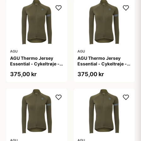
AGU
AGU
AGU Thermo Jersey
AGU Thermo Jersey
Essential - Cykeltrøje -
Essential - Cykeltrøje -
Dame - Army grøn - Str.
Dame - Army grøn - Str.
375,00 kr
375,00 kr
L
M
AGU
AGU