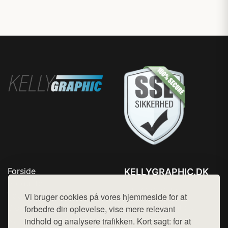
Forside
KELLYGRAPHIC.DK
Produkter
Tlf. 78768672
Top Rabatter
Vi bruger cookies på vores hjemmeside for at
Mail:
hej@want.dk
Blog
forbedre din oplevelse, vise mere relevant
Kontakt
indhold og analysere trafikken. Kort sagt: for at
Cookie- og privatlivspolitik