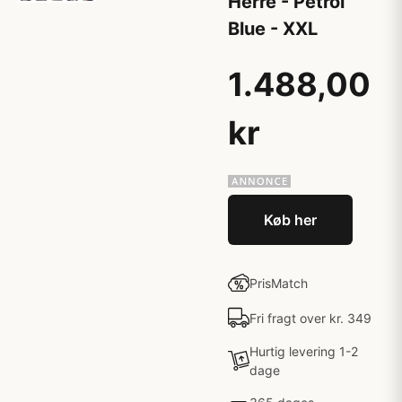
Herre - Petrol
Blue - XXL
1.488,00
kr
Køb her
PrisMatch
Fri fragt over kr. 349
Hurtig levering 1-2
dage