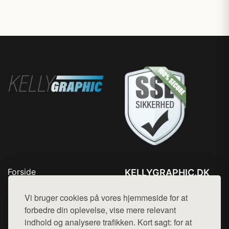
Forside
KELLYGRAPHIC.DK
Produkter
Tlf. 78768672
Top Rabatter
Vi bruger cookies på vores hjemmeside for at
Mail:
hej@want.dk
Blog
forbedre din oplevelse, vise mere relevant
Kontakt
indhold og analysere trafikken. Kort sagt: for at
Cookie- og privatlivspolitik