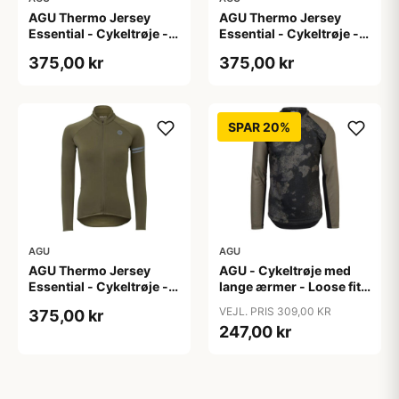
AGU Thermo Jersey
AGU Thermo Jersey
Essential - Cykeltrøje -
Essential - Cykeltrøje -
Dame - Army grøn - Str.
Dame - Army grøn - Str.
375,00 kr
375,00 kr
S
XL
SPAR 20%
AGU
AGU
AGU Thermo Jersey
AGU - Cykeltrøje med
Essential - Cykeltrøje -
lange ærmer - Loose fit -
Dame - Army grøn - Str.
MTB - Army Grøn - Str. S
VEJL. PRIS 309,00 KR
375,00 kr
XXL
247,00 kr