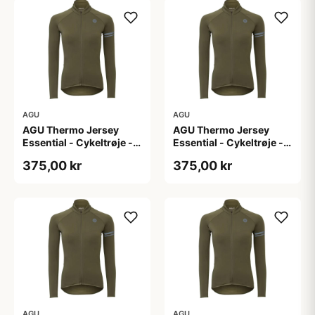
AGU
AGU
AGU Thermo Jersey
AGU Thermo Jersey
Essential - Cykeltrøje -
Essential - Cykeltrøje -
Dame - Army grøn - Str.
Dame - Army grøn - Str.
375,00 kr
375,00 kr
L
M
AGU
AGU