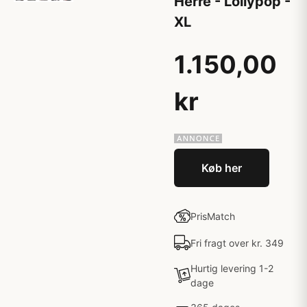
Herre - Lollypop -
XL
1.150,00
kr
Køb her
PrisMatch
Fri fragt over kr. 349
Hurtig levering 1-2
dage