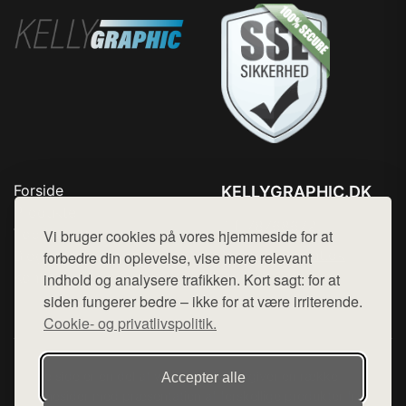
Forside
KELLYGRAPHIC.DK
Produkter
Tlf. 78768672
Top Rabatter
Vi bruger cookies på vores hjemmeside for at
Mail:
hej@want.dk
Blog
forbedre din oplevelse, vise mere relevant
Kontakt
indhold og analysere trafikken. Kort sagt: for at
Cookie- og privatlivspolitik
siden fungerer bedre – ikke for at være irriterende.
Cookie- og privatlivspolitik.
Denne side er en del af want.dk, der udgiver en række
Accepter alle
hjemmesider med præsentation af forskellige produkter fra