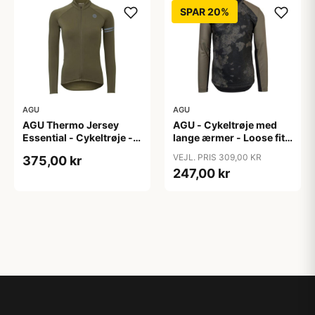
SPAR 20%
AGU
AGU
AGU Thermo Jersey
AGU - Cykeltrøje med
Essential - Cykeltrøje -
lange ærmer - Loose fit -
Dame - Army grøn - Str.
MTB - Army Grøn - Str. S
VEJL. PRIS 309,00 KR
375,00 kr
XXL
247,00 kr