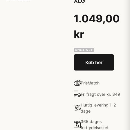
XLG
1.049,00
kr
Køb her
PrisMatch
Fri fragt over kr. 349
Hurtig levering 1-2
dage
365 dages
fortrydelsesret