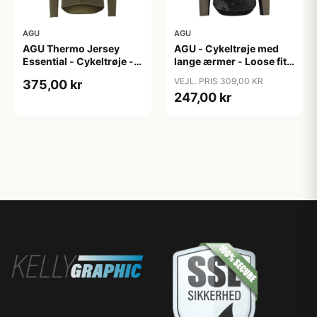
AGU
AGU
AGU Thermo Jersey
AGU - Cykeltrøje med
Essential - Cykeltrøje -
lange ærmer - Loose fit -
Dame - Army grøn - Str.
MTB - Army Grøn - Str. S
VEJL. PRIS 309,00 KR
375,00 kr
XXL
247,00 kr