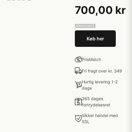
700,00 kr
Køb her
PrisMatch
Fri fragt over kr. 349
Hurtig levering 1-2
dage
365 dages
fortrydelsesret
Sikker handel med
SSL