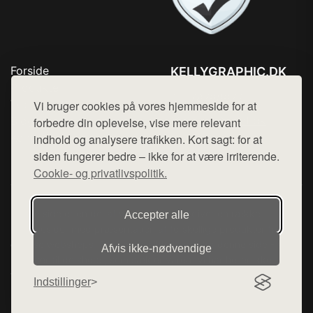
Forside
KELLYGRAPHIC.DK
Produkter
Tlf. 78768672
Top Rabatter
Vi bruger cookies på vores hjemmeside for at
Mail:
hej@want.dk
Blog
forbedre din oplevelse, vise mere relevant
Kontakt
indhold og analysere trafikken. Kort sagt: for at
Cookie- og privatlivspolitik
siden fungerer bedre – ikke for at være irriterende.
Cookie- og privatlivspolitik.
Denne side er en del af want.dk, der udgiver en række
Accepter alle
hjemmesider med præsentation af forskellige produkter fra
diverse webshops. Der sælges ikke varer fra denne side - vi
Afvis ikke‑nødvendige
henviser til de shops, som sælger varen. Vi har heller ikke
varerne på lager.
Indstillinger
© 2026 kellygraphic.dk. Alle rettigheder forbeholdes.