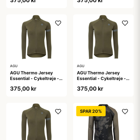
375,00 kr
375,00 kr
L
M
AGU
AGU
AGU Thermo Jersey
AGU Thermo Jersey
Essential - Cykeltrøje -
Essential - Cykeltrøje -
Dame - Army grøn - Str.
Dame - Army grøn - Str.
375,00 kr
375,00 kr
S
XL
SPAR 20%