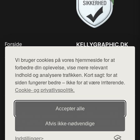
Forside
KELLYGRAPHIC.DK
Produkter
Tlf. 78768672
Top Rabatter
Vi bruger cookies på vores hjemmeside for at
Mail:
hej@want.dk
Blog
forbedre din oplevelse, vise mere relevant
Kontakt
indhold og analysere trafikken. Kort sagt: for at
Cookie- og privatlivspolitik
siden fungerer bedre – ikke for at være irriterende.
Cookie- og privatlivspolitik.
Denne side er en del af want.dk, der udgiver en række
Accepter alle
hjemmesider med præsentation af forskellige produkter fra
diverse webshops. Der sælges ikke varer fra denne side - vi
Afvis ikke‑nødvendige
henviser til de shops, som sælger varen. Vi har heller ikke
varerne på lager.
Indstillinger