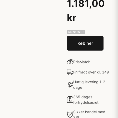
1.181,00
kr
Køb her
PrisMatch
Fri fragt over kr. 349
Hurtig levering 1-2
dage
365 dages
fortrydelsesret
Sikker handel med
SSL