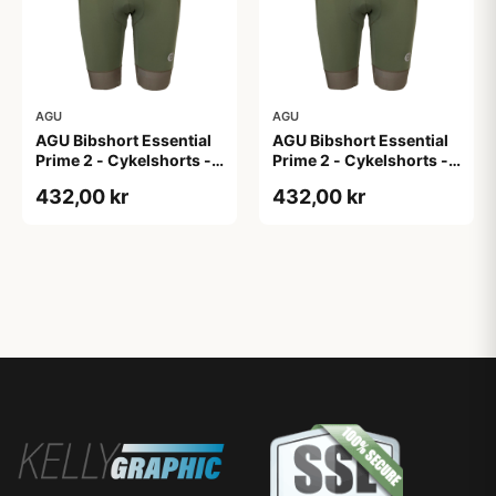
AGU
AGU
AGU Bibshort Essential
AGU Bibshort Essential
Prime 2 - Cykelshorts -
Prime 2 - Cykelshorts -
Dame - Army Grøn - Str.
Dame - Army Grøn - Str.
432,00 kr
432,00 kr
2XL
L