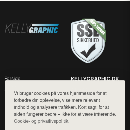
Forside
KELLYGRAPHIC.DK
Produkter
Tlf. 78768672
Top Rabatter
Vi bruger cookies på vores hjemmeside for at
Mail:
hej@want.dk
Blog
forbedre din oplevelse, vise mere relevant
Kontakt
indhold og analysere trafikken. Kort sagt: for at
Cookie- og privatlivspolitik
siden fungerer bedre – ikke for at være irriterende.
Cookie- og privatlivspolitik.