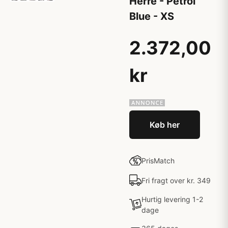
Herre - Petrol
Blue - XS
2.372,00
kr
Køb her
PrisMatch
Fri fragt over kr. 349
Hurtig levering 1-2
dage