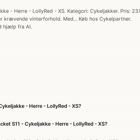
ke - Herre - LollyRed - XS. Kategori: Cykeljakker. Pris: 2
nder krævende vinterforhold. Med... Køb hos Cykelpartner.
 hjælp fra AI.
keljakke - Herre - LollyRed - XS?
et S11 - Cykeljakke - Herre - LollyRed - XS?