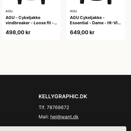
AGU
AGU
AGU - Cykeljakke
AGU Cykeljakke -
vindbreaker - Loose fit -
Essential - Dame - HI-VIS
Sort - Str. XXXL
- Sort/Gul - Str. M
498,00 kr
649,00 kr
KELLYGRAPHIC.DK
Tlf. 78768672
Mail:
hej@want.dk
Cookie- og privatlivspolitik