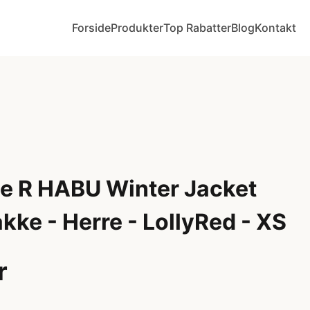
Forside
Produkter
Top Rabatter
Blog
Kontakt
e R HABU Winter Jacket
akke - Herre - LollyRed - XS
r