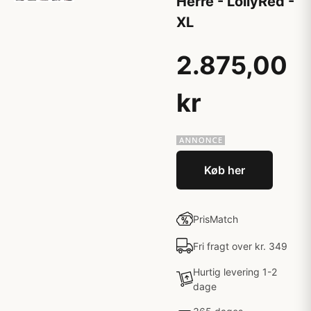
Herre - LollyRed -
XL
2.875,00
kr
Køb her
PrisMatch
Fri fragt over kr. 349
Hurtig levering 1-2
dage