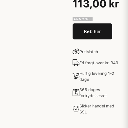
113,00 kr
Køb her
PrisMatch
Fri fragt over kr. 349
Hurtig levering 1-2
dage
365 dages
fortrydelsesret
Sikker handel med
SSL