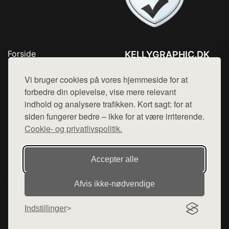
Forside
KELLYGRAPHIC.DK
Produkter
Tlf. 78768672
Top Rabatter
Vi bruger cookies på vores hjemmeside for at
Mail:
hej@want.dk
Blog
forbedre din oplevelse, vise mere relevant
Kontakt
indhold og analysere trafikken. Kort sagt: for at
Cookie- og privatlivspolitik
siden fungerer bedre – ikke for at være irriterende.
Cookie- og privatlivspolitik.
Denne side er en del af want.dk, der udgiver en række
Accepter alle
hjemmesider med præsentation af forskellige produkter fra
diverse webshops. Der sælges ikke varer fra denne side - vi
Afvis ikke‑nødvendige
henviser til de shops, som sælger varen. Vi har heller ikke
varerne på lager.
Indstillinger
© 2026 kellygraphic.dk. Alle rettigheder forbeholdes.