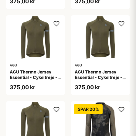
375,00 kr
375,00 kr
L
M
AGU
AGU
AGU Thermo Jersey
AGU Thermo Jersey
Essential - Cykeltrøje -
Essential - Cykeltrøje -
Dame - Army grøn - Str.
Dame - Army grøn - Str.
375,00 kr
375,00 kr
S
XL
SPAR 20%