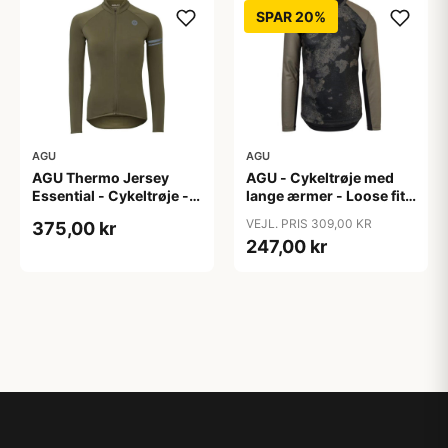
SPAR 20%
AGU
AGU
AGU Thermo Jersey
AGU - Cykeltrøje med
Essential - Cykeltrøje -
lange ærmer - Loose fit -
Dame - Army grøn - Str.
MTB - Army Grøn - Str. S
VEJL. PRIS 309,00 KR
375,00 kr
XXL
247,00 kr