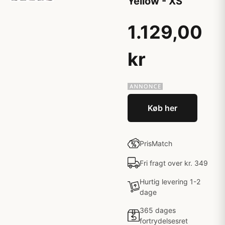
Yellow - XS
1.129,00
kr
Køb her
PrisMatch
Fri fragt over kr. 349
Hurtig levering 1-2
dage
365 dages
fortrydelsesret