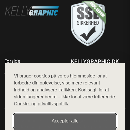
Forside
KELLYGRAPHIC.DK
Produkter
Tlf. 78768672
Top Rabatter
Vi bruger cookies på vores hjemmeside for at
Mail:
hej@want.dk
Blog
forbedre din oplevelse, vise mere relevant
Kontakt
indhold og analysere trafikken. Kort sagt: for at
Cookie- og privatlivspolitik
siden fungerer bedre – ikke for at være irriterende.
Cookie- og privatlivspolitik.
Denne side er en del af want.dk, der udgiver en række
Accepter alle
hjemmesider med præsentation af forskellige produkter fra