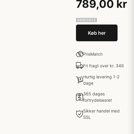
789,00 kr
Køb her
PrisMatch
Fri fragt over kr. 349
Hurtig levering 1-2
dage
365 dages
fortrydelsesret
Sikker handel med
SSL