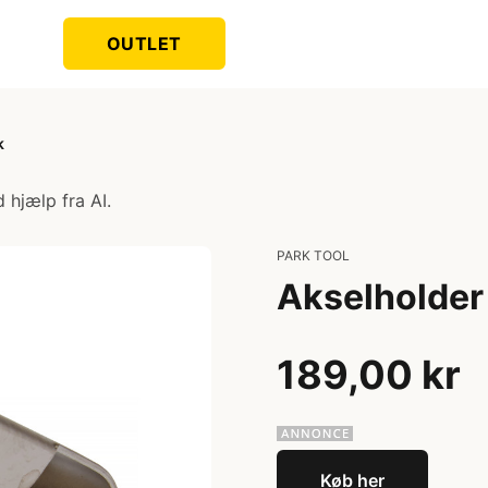
OUTLET
k
 hjælp fra AI.
PARK TOOL
Akselholder 
189,00 kr
Køb her