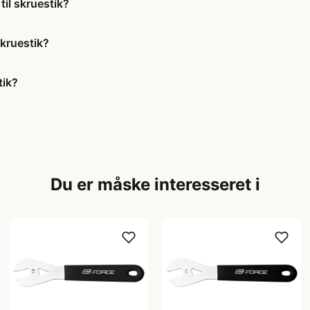
til skruestik?
skruestik?
tik?
Du er måske interesseret i