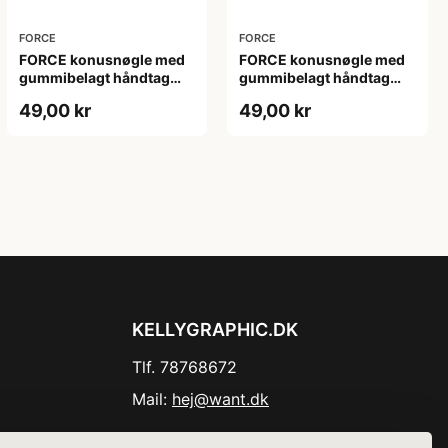
FORCE
FORCE
FORCE konusnøgle med
FORCE konusnøgle med
gummibelagt håndtag
gummibelagt håndtag
15mm og 2mm tykkelse
19mm og 2mm tykkelse
49,00 kr
49,00 kr
KELLYGRAPHIC.DK
Tlf. 78768672
Mail:
hej@want.dk
Cookie- og privatlivspolitik