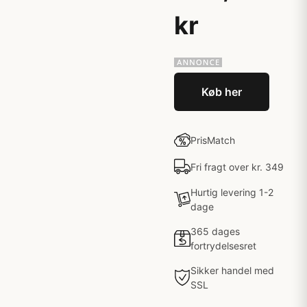
kr
Køb her
PrisMatch
Fri fragt over kr. 349
Hurtig levering 1-2
dage
365 dages
fortrydelsesret
Sikker handel med
SSL