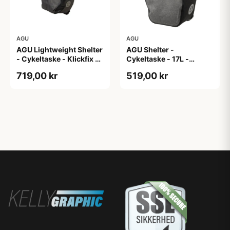
AGU
AGU
AGU Lightweight Shelter
AGU Shelter -
- Cykeltaske - Klickfix -
Cykeltaske - 17L -
21L - 2 stk - Sort
Vandtæt - Grå
719,00 kr
519,00 kr