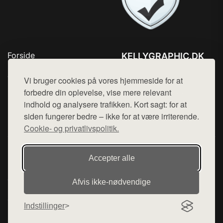
Forside
KELLYGRAPHIC.DK
Produkter
Tlf. 78768672
Top Rabatter
Vi bruger cookies på vores hjemmeside for at
Mail:
hej@want.dk
Blog
forbedre din oplevelse, vise mere relevant
Kontakt
indhold og analysere trafikken. Kort sagt: for at
Cookie- og privatlivspolitik
siden fungerer bedre – ikke for at være irriterende.
Cookie- og privatlivspolitik.
Denne side er en del af want.dk, der udgiver en række
Accepter alle
hjemmesider med præsentation af forskellige produkter fra
diverse webshops. Der sælges ikke varer fra denne side - vi
Afvis ikke‑nødvendige
henviser til de shops, som sælger varen. Vi har heller ikke
varerne på lager.
Indstillinger
© 2026 kellygraphic.dk. Alle rettigheder forbeholdes.