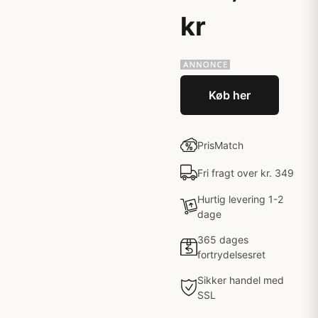
kr
Køb her
PrisMatch
Fri fragt over kr. 349
Hurtig levering 1-2
dage
365 dages
fortrydelsesret
Sikker handel med
SSL