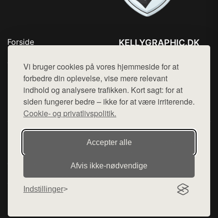
Forside
KELLYGRAPHIC.DK
Produkter
Tlf. 78768672
Top Rabatter
Vi bruger cookies på vores hjemmeside for at
Mail:
hej@want.dk
Blog
forbedre din oplevelse, vise mere relevant
Kontakt
indhold og analysere trafikken. Kort sagt: for at
Cookie- og privatlivspolitik
siden fungerer bedre – ikke for at være irriterende.
Cookie- og privatlivspolitik.
Denne side er en del af want.dk, der udgiver en række
Accepter alle
hjemmesider med præsentation af forskellige produkter fra
diverse webshops. Der sælges ikke varer fra denne side - vi
Afvis ikke‑nødvendige
henviser til de shops, som sælger varen. Vi har heller ikke
varerne på lager.
Indstillinger
© 2026 kellygraphic.dk. Alle rettigheder forbeholdes.